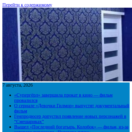
Перейти к содержимому
7 августа, 2026
«Супергёрл» завершила прокат в кино — фильм
провалился
О сериале «Девочки Гилмор» выпустят документальный
фильм
Генпродюсер допустил появление новых персонажей в
“Смешариках”
Вышел «Последний богатырь. Колобок» — фильм, из-за